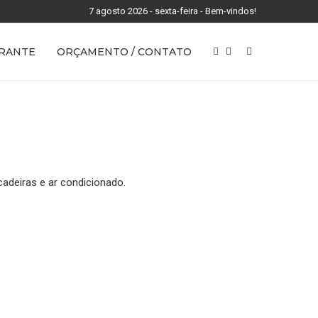
7 agosto 2026 - sexta-feira - Bem-vindos!
RANTE
ORÇAMENTO / CONTATO
adeiras e ar condicionado.