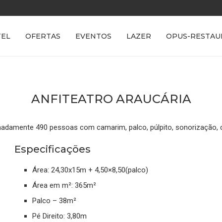
TEL
OFERTAS
EVENTOS
LAZER
OPUS-RESTAU
ANFITEATRO ARAUCÁRIA
adamente 490 pessoas com camarim, palco, púlpito, sonorização, c
Especificações
Área: 24,30x15m + 4,50×8,50(palco)
Área em m²: 365m²
Palco – 38m²
Pé Direito: 3,80m