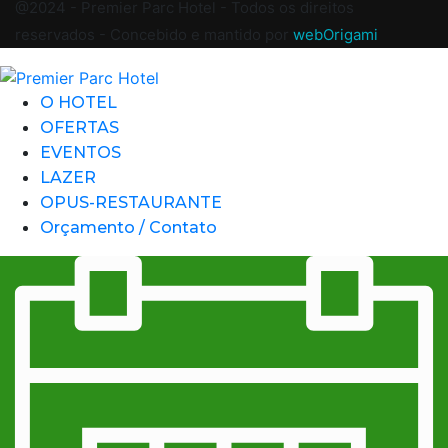
@2024 - Premier Parc Hotel - Todos os direitos
reservados - Concebido e mantido por
webOrigami
O HOTEL
OFERTAS
EVENTOS
LAZER
OPUS-RESTAURANTE
Orçamento / Contato