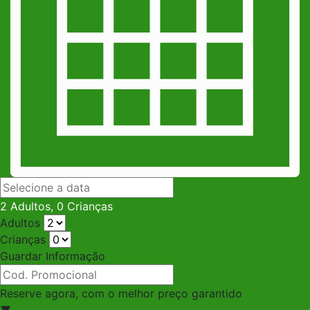
2
Adulto
s
,
0
Criança
s
Adultos
Crianças
Guardar Informação
Reserve agora, com o melhor preço garantido
▼